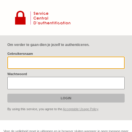
Om verder te gaan dien je jezelf te authenticeren.
G
ebruikersnaam
W
achtwoord
By using this service, you agree to the
Acceptable Usage Policy
.
Voor de veiligheid moet je uitloggen en je browser sluiten wanneer je geen toegang meer