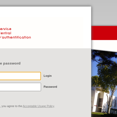
n e password
L
ogin
P
assword
e, you agree to the
Acceptable Usage Policy
.